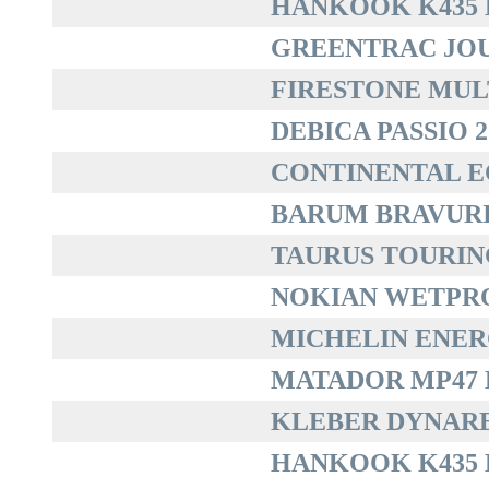
HANKOOK K435 K
GREENTRAC JOUR
FIRESTONE MULT
DEBICA PASSIO 2 
CONTINENTAL EC
BARUM BRAVURIS
TAURUS TOURING 
NOKIAN WETPROO
MICHELIN ENERG
MATADOR MP47 H
KLEBER DYNAREX
HANKOOK K435 K