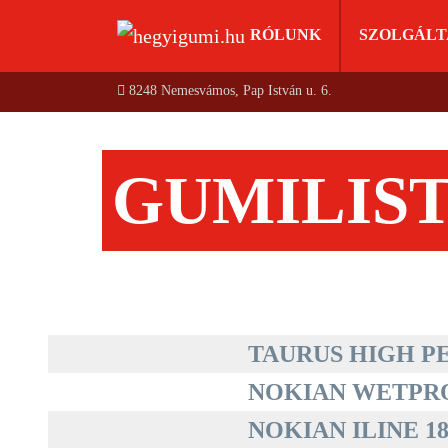
RÓLUNK
SZOLGÁLT
8248 Nemesvámos, Pap István u. 6.
GUMILIS
TAURUS HIGH PE
NOKIAN WETPROO
NOKIAN ILINE 185