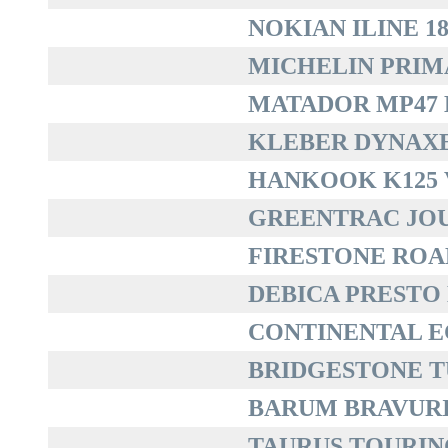
NOKIAN ILINE 18
MICHELIN PRIMAC
MATADOR MP47 H
KLEBER DYNAXER
HANKOOK K125 V
GREENTRAC JOUR
FIRESTONE ROAD
DEBICA PRESTO H
CONTINENTAL EC
BRIDGESTONE TU
BARUM BRAVURIS 
TAURUS TOURING 