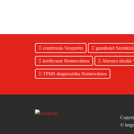
centrírozás Veszprém
gumihotel Szentkirá
kerékcsere Nemesvámos
Abroncs tárolás
TPMS diagnosztika Nemesvámos
Copyri
© hegy