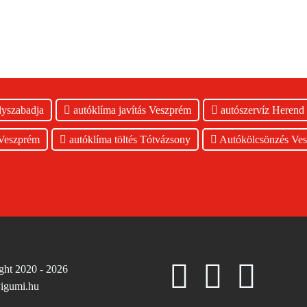
lyszabadja
autóklíma javítás Veszprém
autószervíz Herend
 Veszprém
autóklíma töltés Tótvázsony
Autókölcsönzés Ve
ght 2020 - 2026
igumi.hu