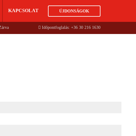
KAPCSOLAT
ÚJDONSÁGOK
 Zárva
Időpontfoglalás: +36 30 216 1630