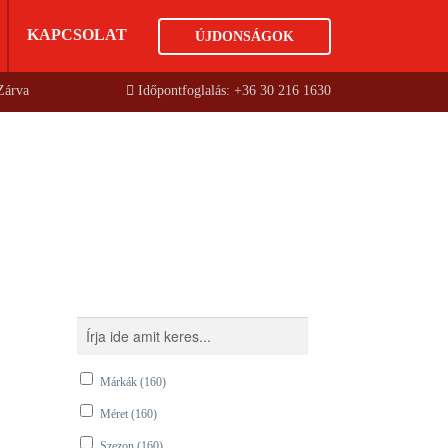
KAPCSOLAT
ÚJDONSÁGOK
 Zárva
Időpontfoglalás: +36 30 216 1630
Márkák
(160)
Méret
(160)
Szezon
(160)