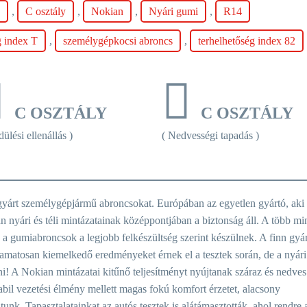
y
,
C osztály
,
Nokian
,
Nyári gumi
,
R14
g index T
,
személygépkocsi abroncs
,
terhelhetőség index 82
C OSZTÁLY
C OSZTÁLY
ülési ellenállás )
( Nedvességi tapadás )
yárt személygépjármű abroncsokat. Európában az egyetlen gyártó, aki
an nyári és téli mintázatainak középpontjában a biztonság áll. A több mi
gy a gumiabroncsok a legjobb felkészültség szerint készülnek. A finn gyá
lyamatosan kiemelkedő eredményeket érnek el a tesztek során, de a nyári
! A Nokian mintázatai kitűnő teljesítményt nyújtanak száraz és nedves
abil vezetési élmény mellett magas fokú komfort érzetet, alacsony
atunk. Tapasztalatainkat az autós tesztek is alátámasztották, ahol rendre 