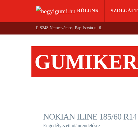
RÓLUNK
SZOLGÁLT
8248 Nemesvámos, Pap István u. 6.
GUMIKER
NOKIAN ILINE 185/60 R14
Engedélyezett utánrendelésre