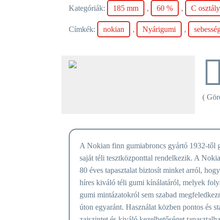
Kategóriák:
185 mm
,
60 %
,
C osztál
Címkék:
nokian
,
Nyárigumi
,
sebessé
( Görd
A Nokian finn gumiabroncs gyártó 1932-től g
saját téli tesztközponttal rendelkezik. A Noki
80 éves tapasztalat biztosít minket arról, ho
híres kiváló téli gumi kínálatáról, melyek fo
gumi mintázatokról sem szabad megfeledkezni
úton egyaránt. Használat közben pontos és st
zajszintet és kiváló kezelhetőséget tapasztalh