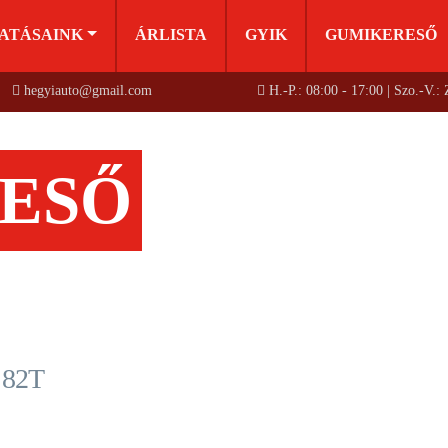
ATÁSAINK
ÁRLISTA
GYIK
GUMIKERESŐ
hegyiauto@gmail.com
H.-P.: 08:00 - 17:00 | Szo.-V.:
ESŐ
 82T