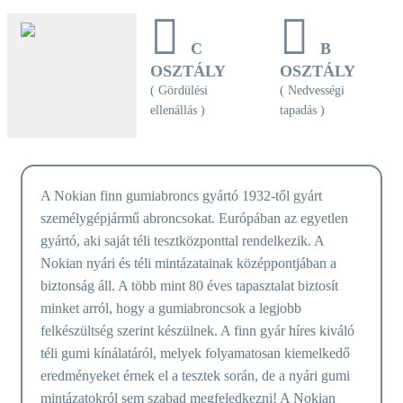
C
B
OSZTÁLY
OSZTÁLY
( Gördülési
( Nedvességi
ellenállás )
tapadás )
A Nokian finn gumiabroncs gyártó 1932-től gyárt
személygépjármű abroncsokat. Európában az egyetlen
gyártó, aki saját téli tesztközponttal rendelkezik. A
Nokian nyári és téli mintázatainak középpontjában a
biztonság áll. A több mint 80 éves tapasztalat biztosít
minket arról, hogy a gumiabroncsok a legjobb
felkészültség szerint készülnek. A finn gyár híres kiváló
téli gumi kínálatáról, melyek folyamatosan kiemelkedő
eredményeket érnek el a tesztek során, de a nyári gumi
mintázatokról sem szabad megfeledkezni! A Nokian