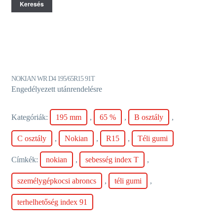
Keresés
NOKIAN WR D4 195/65R15 91T
Engedélyezett utánrendelésre
Kategóriák:
195 mm
,
65 %
,
B osztály
,
C osztály
,
Nokian
,
R15
,
Téli gumi
Címkék:
nokian
,
sebesség index T
,
személygépkocsi abroncs
,
téli gumi
,
terhelhetőség index 91