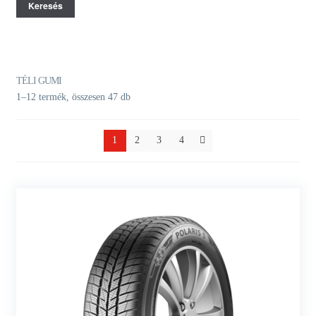
Keresés
TÉLI GUMI
1–12 termék, összesen 47 db
1
2
3
4