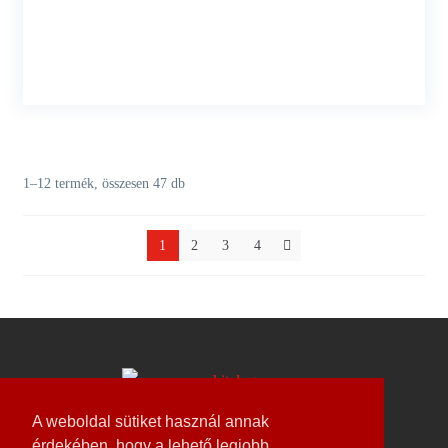
1–12 termék, összesen 47 db
1
2
3
4
A weboldal sütiket használ annak
érdekében, hogy a lehető legjobb