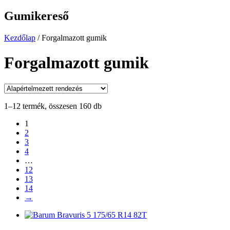
Gumikereső
Kezdőlap
/
Forgalmazott gumik
Forgalmazott gumik
1–12 termék, összesen 160 db
1
2
3
4
…
12
13
14
→