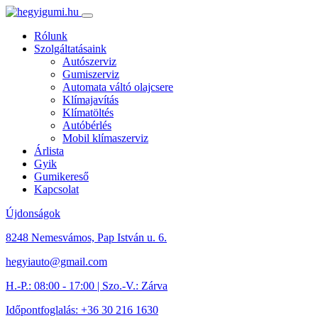
Rólunk
Szolgáltatásaink
Autószerviz
Gumiszerviz
Automata váltó olajcsere
Klímajavítás
Klímatöltés
Autóbérlés
Mobil klímaszerviz
Árlista
Gyik
Gumikereső
Kapcsolat
Újdonságok
8248 Nemesvámos, Pap István u. 6.
hegyiauto@gmail.com
H.-P.: 08:00 - 17:00 | Szo.-V.: Zárva
Időpontfoglalás: +36 30 216 1630