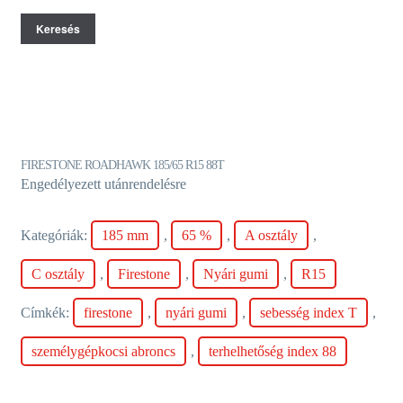
Keresés
FIRESTONE ROADHAWK 185/65 R15 88T
Engedélyezett utánrendelésre
Kategóriák:
185 mm
,
65 %
,
A osztály
,
C osztály
,
Firestone
,
Nyári gumi
,
R15
Címkék:
firestone
,
nyári gumi
,
sebesség index T
,
személygépkocsi abroncs
,
terhelhetőség index 88