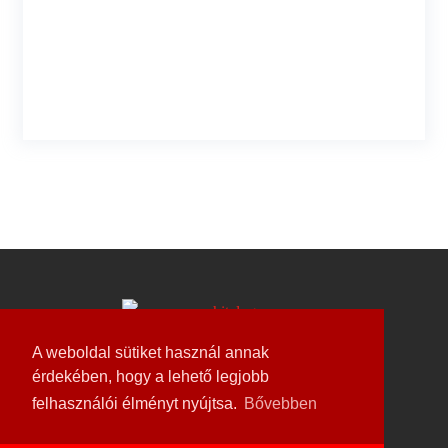
A weboldal sütiket használ annak
érdekében, hogy a lehető legjobb
Weboldal készítés és karbantartás
felhasználói élményt nyújtsa.
Bővebben
Always Better Marketing