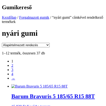
Gumikereső
Kezdőlap
/
Forgalmazott gumik
/
“nyári gumi” címkével rendelkező
termékek
nyári gumi
1–12 termék, összesen 37 db
1
2
3
4
→
Barum Bravuris 5 185/65 R15 88T