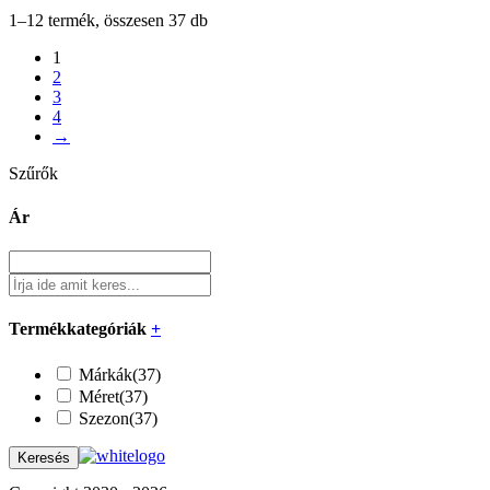
1–12 termék, összesen 37 db
1
2
3
4
→
Szűrők
Ár
Termékkategóriák
+
Márkák
(37)
Méret
(37)
Szezon
(37)
Keresés