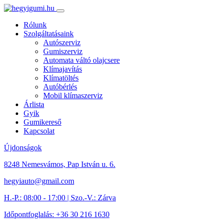
Rólunk
Szolgáltatásaink
Autószerviz
Gumiszerviz
Automata váltó olajcsere
Klímajavítás
Klímatöltés
Autóbérlés
Mobil klímaszerviz
Árlista
Gyik
Gumikereső
Kapcsolat
Újdonságok
8248 Nemesvámos, Pap István u. 6.
hegyiauto@gmail.com
H.-P.: 08:00 - 17:00 | Szo.-V.: Zárva
Időpontfoglalás: +36 30 216 1630