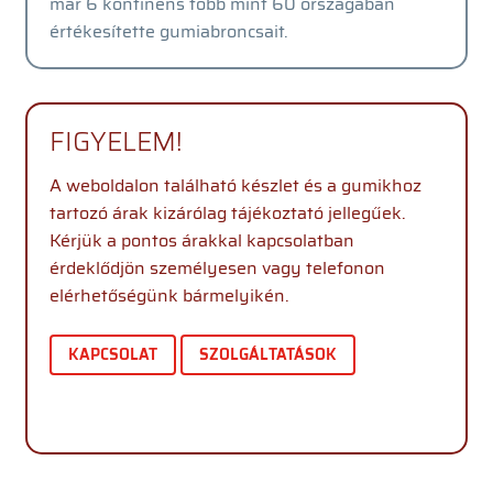
már 6 kontinens több mint 60 országában
értékesítette gumiabroncsait.
FIGYELEM!
A weboldalon található készlet és a gumikhoz
tartozó árak kizárólag tájékoztató jellegűek.
Kérjük a pontos árakkal kapcsolatban
érdeklődjön személyesen vagy telefonon
elérhetőségünk bármelyikén.
KAPCSOLAT
SZOLGÁLTATÁSOK