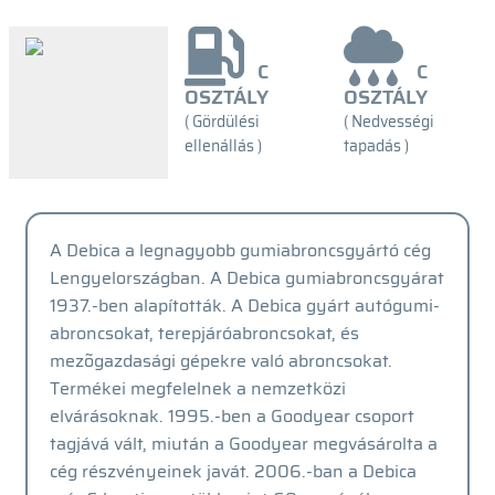
C
C
OSZTÁLY
OSZTÁLY
( Gördülési
( Nedvességi
ellenállás )
tapadás )
A Debica a legnagyobb gumiabroncsgyártó cég
Lengyelországban. A Debica gumiabroncsgyárat
1937.-ben alapították. A Debica gyárt autógumi-
abroncsokat, terepjáróabroncsokat, és
mezõgazdasági gépekre való abroncsokat.
Termékei megfelelnek a nemzetközi
elvárásoknak. 1995.-ben a Goodyear csoport
tagjává vált, miután a Goodyear megvásárolta a
cég részvényeinek javát. 2006.-ban a Debica