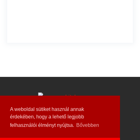
A weboldal sütiket használ annak
érdekében, hogy a lehető legjobb
Weboldal készítés és karbantartás
felhasználói élményt nyújtsa.
Bővebben
Always Better Marketing