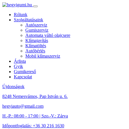
Rólunk
Szolgáltatásaink
Autószerviz
Gumiszerviz
Automata váltó olajcsere
Klímajavítás
Klímatöltés
Autóbérlés
Mobil klímaszerviz
Árlista
Gyik
Gumikereső
Kapcsolat
Újdonságok
8248 Nemesvámos, Pap István u. 6.
hegyiauto@gmail.com
H.-P.: 08:00 - 17:00 | Szo.-V.: Zárva
Időpontfoglalás: +36 30 216 1630