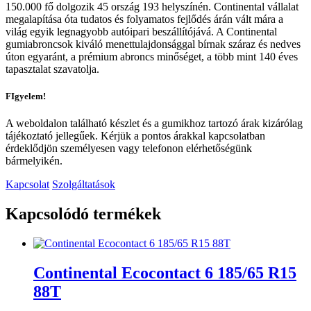
150.000 fő dolgozik 45 ország 193 helyszínén. Continental vállalat
megalapítása óta tudatos és folyamatos fejlődés árán vált mára a
világ egyik legnagyobb autóipari beszállítójává. A Continental
gumiabroncsok kiváló menettulajdonsággal bírnak száraz és nedves
úton egyaránt, a prémium abroncs minőséget, a több mint 140 éves
tapasztalat szavatolja.
FIgyelem!
A weboldalon található készlet és a gumikhoz tartozó árak kizárólag
tájékoztató jellegűek. Kérjük a pontos árakkal kapcsolatban
érdeklődjön személyesen vagy telefonon elérhetőségünk
bármelyikén.
Kapcsolat
Szolgáltatások
Kapcsolódó termékek
Continental Ecocontact 6 185/65 R15
88T