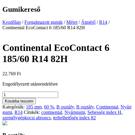
Gumikereső
Kezdőlap
/
Forgalmazott gumik
/
Méret
/
Átmérő
/
R14
/
Continental EcoContact 6 185/60 R14 82H
Continental EcoContact 6
185/60 R14 82H
22.769
Ft
Engedélyezett utánrendelésre
Continental
EcoContact
Kosárba teszem
6
Kategóriák:
185 mm
,
60 %
,
B osztály
,
B osztály
,
Continental
,
Nyári
185/60
gumi
,
R14
Címkék:
continental
,
Nyárigumi
,
Sebesség index H
,
R14
személygépkocsi abroncs
,
terhelhetőség index 82
82H
mennyiség