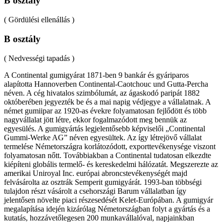
B osztály
( Gördülési ellenállás )
B osztály
( Nedvességi tapadás )
A Continental gumigyárat 1871-ben 9 bankár és gyáriparos
alapította Hannoverben Continental-Caotchouc und Gutta-Percha
néven. A cég hivatalos szimbólumát, az ágaskodó paripát 1882
októberében jegyezték be és a mai napig védjegye a vállalatnak. A
német gumiipar az 1920-as évekre folyamatosan fejlődött és több
nagyvállalat jött létre, ekkor fogalmazódott meg bennük az
egyesülés. A gumigyártás legjelentősebb képviselői „Continental
Gummi-Werke AG” néven egyesültek. Az így létrejövő vállalat
termelése Németországra korlátozódott, exporttevékenysége viszont
folyamatosan nőtt. Továbbiakban a Continental tudatosan elkezdte
kiépíteni globális termelő- és kereskedelmi hálózatát. Megszerezte az
amerikai Uniroyal Inc. európai abroncstevékenységét majd
felvásárolta az osztrák Semperit gumigyárát. 1993-ban többségi
tulajdon részt vásárolt a csehországi Barum vállalatban így
jelentősen növelte piaci részesedését Kelet-Európában. A gumigyár
megalapítása idején kizárólag Németországban folyt a gyártás és a
kutatás, hozzávetőlegesen 200 munkavállalóval, napjainkban