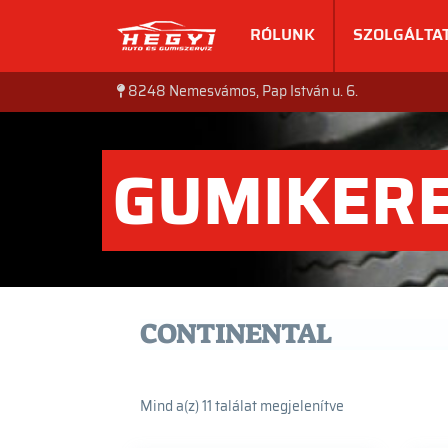
RÓLUNK
SZOLGÁLTA
8248 Nemesvámos, Pap István u. 6.
GUMIKER
CONTINENTAL
Mind a(z) 11 találat megjelenítve