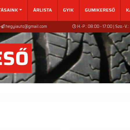
TÁSAINK
ÁRLISTA
GYIK
GUMIKERESŐ
K
hegyiauto@gmail.com
H.-P.: 08:00 - 17:00 | Szo.-V.
ESŐ