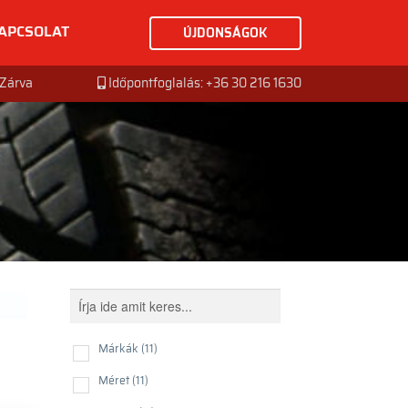
APCSOLAT
ÚJDONSÁGOK
: Zárva
Időpontfoglalás: +36 30 216 1630
Márkák
(11)
Méret
(11)