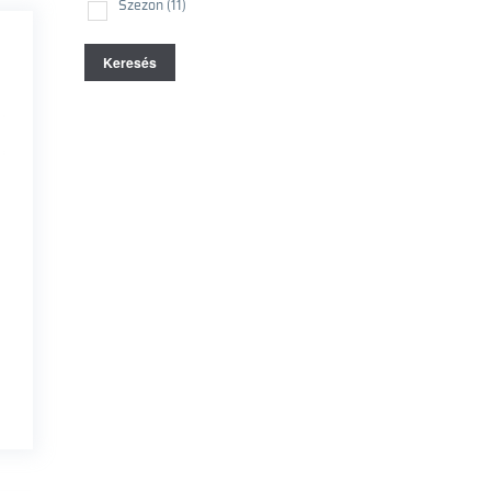
Szezon
(11)
Keresés
5