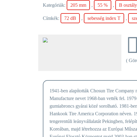
Kategóriák:
205 mm
,
55 %
,
B osztál
Címkék:
72 dB
,
sebesség index T
,
sz
( Görd
1941-ben alapították Chosun Tire Company né
Manufacture nevet 1968-ban vették fel. 1979-
gumiabroncs gyárai közé sorolható. 1981-ben
Hankook Tire America Corporation néven. 19
tengerentúli leányvállalatát Pekingben, felé
Koreában, majd létrehozza az Európai Műsza
Európai Elosztó Központot majd 2003-ban stra