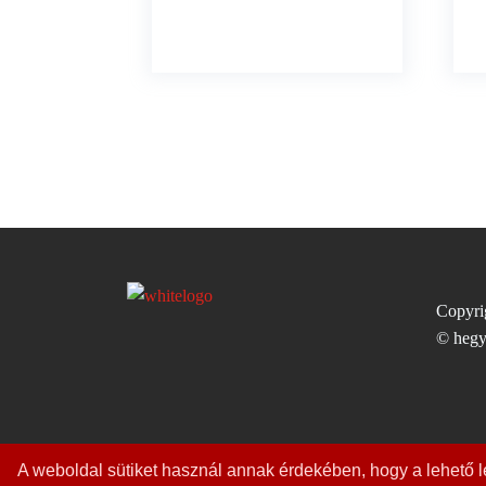
Copyri
© hegy
A weboldal sütiket használ annak érdekében, hogy a lehető l