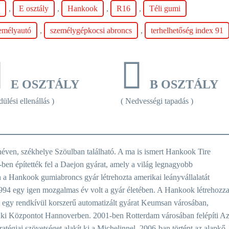
y
,
E osztály
,
Hankook
,
R16
,
Téli gumi
emélyautó
,
személygépkocsi abroncs
,
terhelhetőség index 91
E OSZTÁLY
B OSZTÁLY
ülési ellenállás )
( Nedvességi tapadás )
ven, székhelye Szöulban található. A ma is ismert Hankook Tire
ben építették fel a Daejon gyárat, amely a világ legnagyobb
 a Hankook gumiabroncs gyár létrehozta amerikai leányvállalatát
94 egy igen mozgalmas év volt a gyár életében. A Hankook létrehozz
pít egy rendkívül korszerű automatizált gyárat Keumsan városában,
ki Központot Hannoverben. 2001-ben Rotterdam városában felépíti A
tégiai szövetséget alakít ki a Michelinnel. 2006-ban történt az alapkő