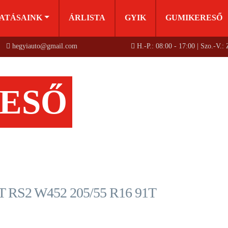
ATÁSAINK
ÁRLISTA
GYIK
GUMIKERESŐ
hegyiauto@gmail.com
H.-P.: 08:00 - 17:00 | Szo.-V.:
ESŐ
S2 W452 205/55 R16 91T