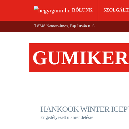
RÓLUNK
SZOLGÁLT
8248 Nemesvámos, Pap István u. 6.
GUMIKER
HANKOOK WINTER ICEPT R
Engedélyezett utánrendelésre