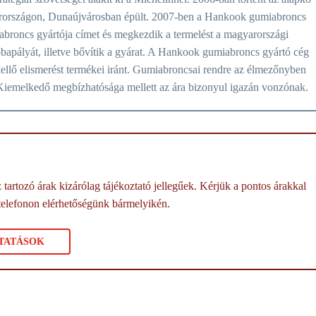
yarországon, Dunaújvárosban épült. 2007-ben a Hankook gumiabroncs
abroncs gyártója címet és megkezdik a termelést a magyarországi
apályát, illetve bővítik a gyárat. A Hankook gumiabroncs gyártó cég
ellő elismerést termékei iránt. Gumiabroncsai rendre az élmezőnyben
. Kiemelkedő megbízhatósága mellett az ára bizonyul igazán vonzónak.
tartozó árak kizárólag tájékoztató jellegűek. Kérjük a pontos árakkal
telefonon elérhetőségünk bármelyikén.
TATÁSOK