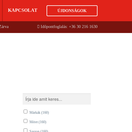
KAPCSOLAT
ÚJDONSÁGOK
 Zárva
Időpontfoglalás: +36 30 216 1630
Márkák
(160)
Méret
(160)
Szezon
(160)