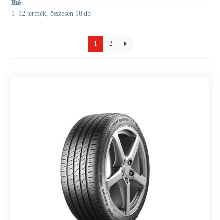
R16
1–12 termék, összesen 18 db
1
2