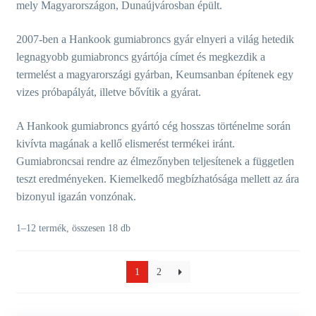
mely Magyarországon, Dunaújvárosban épült.
2007-ben a Hankook gumiabroncs gyár elnyeri a világ hetedik
legnagyobb gumiabroncs gyártója címet és megkezdik a
termelést a magyarországi gyárban, Keumsanban építenek egy
vizes próbapályát, illetve bővítik a gyárat.
A Hankook gumiabroncs gyártó cég hosszas történelme során
kivívta magának a kellő elismerést termékei iránt.
Gumiabroncsai rendre az élmezőnyben teljesítenek a független
teszt eredményeken. Kiemelkedő megbízhatósága mellett az ára
bizonyul igazán vonzónak.
1–12 termék, összesen 18 db
1
2