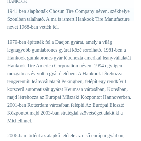
HANKOOK
1941-ben alapították Chosun Tire Company néven, székhelye
Szöulban található. A ma is ismert Hankook Tire Manufacture
nevet 1968-ban vették fel.
1979-ben építették fel a Daejon gyárat, amely a világ
legnagyobb gumiabroncs gyárai közé sorolható. 1981-ben a
Hankook gumiabroncs gyár létrehozta amerikai leányvállalatát
Hankook Tire America Corporation néven. 1994 egy igen
mozgalmas év volt a gyár életében. A Hankook létrehozza
tengerentúli leányvállalatát Pekingben, felépít egy rendkívül
korszerű automatizált gyárat Keumsan városában, Koreában,
majd létrehozza az Európai Műszaki Központot Hannoverben.
2001-ben Rotterdam városában felépíti Az Európai Elosztó
Központot majd 2003-ban stratégiai szövetséget alakít ki a
Michelinnel.
2006-ban történt az alapkő letétele az első európai gyárban,