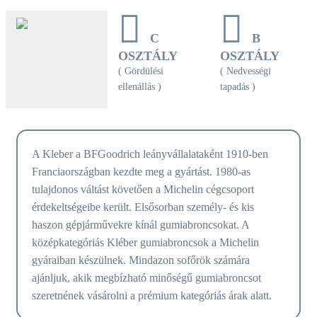
C
B
OSZTÁLY
OSZTÁLY
( Gördülési
( Nedvességi
ellenállás )
tapadás )
A Kleber a BFGoodrich leányvállalataként 1910-ben
Franciaországban kezdte meg a gyártást. 1980-as
tulajdonos váltást követően a Michelin cégcsoport
érdekeltségeibe került. Elsősorban személy- és kis
haszon gépjárművekre kínál gumiabroncsokat. A
középkategóriás Kléber gumiabroncsok a Michelin
gyáraiban készülnek. Mindazon sofőrök számára
ajánljuk, akik megbízható minőségű gumiabroncsot
szeretnének vásárolni a prémium kategóriás árak alatt.