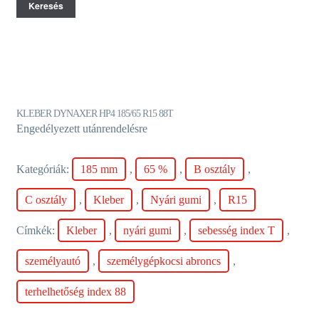
Keresés
KLEBER DYNAXER HP4 185/65 R15 88T
Engedélyezett utánrendelésre
Kategóriák:
185 mm
,
65 %
,
B osztály
,
C osztály
,
Kleber
,
Nyári gumi
,
R15
Címkék:
Kleber
,
nyári gumi
,
sebesség index T
,
személyautó
,
személygépkocsi abroncs
,
terhelhetőség index 88