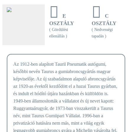
E
C
OSZTÁLY
OSZTÁLY
( Gördülési
( Nedvességi
ellenállás )
tapadás )
Az 1912-ben alapított Tauril Pneumatik autógumi,
későbbi nevén Taurus a gumiabroncsgyártás magyar
képviselője. Az új szabadalmon alapuló abroncsgyártás
az 1920-as évektől kezdődött el a hazai Taurus gyárban,
és indult el hódító útjára hazánkban és külföldön is.
1949-ben államosították a vállalatot és új nevet kapott:
Ruggyantaárugyár, de 1973-ban visszakerült a Taurus
név, mint Taurus Gumiipari Vállalat. 1996-ban a
privatizáció hatására nem más, mint a világ egyik
legnagyobb gumiabroncs gyára a Michelin vásárolta fel.