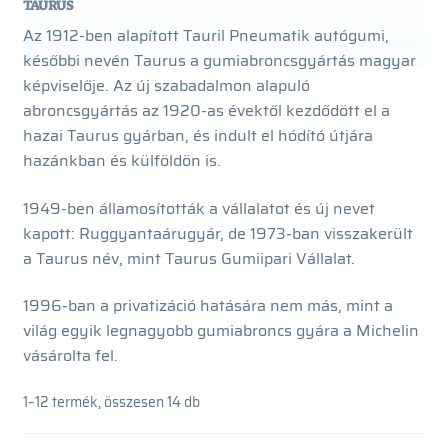
TAURUS
Az 1912-ben alapított Tauril Pneumatik autógumi,
későbbi nevén Taurus a gumiabroncsgyártás magyar
képviselője. Az új szabadalmon alapuló
abroncsgyártás az 1920-as évektől kezdődött el a
hazai Taurus gyárban, és indult el hódító útjára
hazánkban és külföldön is.
1949-ben államosították a vállalatot és új nevet
kapott: Ruggyantaárugyár, de 1973-ban visszakerült
a Taurus név, mint Taurus Gumiipari Vállalat.
1996-ban a privatizáció hatására nem más, mint a
világ egyik legnagyobb gumiabroncs gyára a Michelin
vásárolta fel.
1–12 termék, összesen 14 db