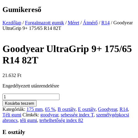
Gumikereső
Kezdőlap
/
Forgalmazott gumik
/
Méret
/
Átmérő
/
R14
/
Goodyear
UltraGrip 9+ 175/65 R14 82T
Goodyear UltraGrip 9+ 175/65
R14 82T
21.632
Ft
Engedélyezett utánrendelésre
Goodyear
UltraGrip
Kosárba teszem
9+
Kategóriák:
175 mm
,
65 %
,
B osztály
,
E osztály
,
Goodyear
,
R14
,
175/65
Téli gumi
Címkék:
goodyear
,
sebesség index T
,
személygépkocsi
R14
abroncs
,
téli gumi
,
terhelhetőség index 82
82T
mennyiség
E osztály