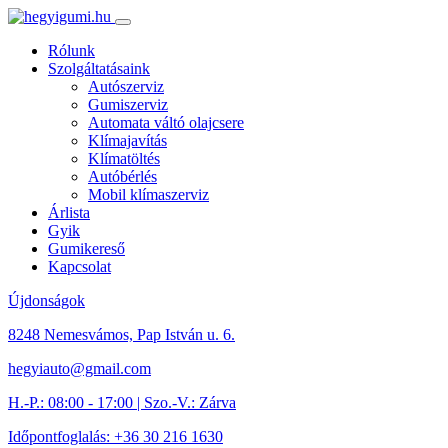
Rólunk
Szolgáltatásaink
Autószerviz
Gumiszerviz
Automata váltó olajcsere
Klímajavítás
Klímatöltés
Autóbérlés
Mobil klímaszerviz
Árlista
Gyik
Gumikereső
Kapcsolat
Újdonságok
8248 Nemesvámos, Pap István u. 6.
hegyiauto@gmail.com
H.-P.: 08:00 - 17:00 | Szo.-V.: Zárva
Időpontfoglalás: +36 30 216 1630