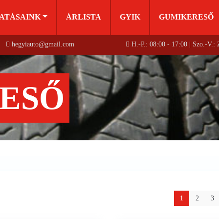
ATÁSAINK
ÁRLISTA
GYIK
GUMIKERESŐ
hegyiauto@gmail.com
H.-P.: 08:00 - 17:00 | Szo.-V.:
ESŐ
1
2
3