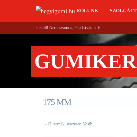
RÓLUNK
SZOLGÁLT
8248 Nemesvámos, Pap István u. 6.
GUMIKER
175 MM
1–12 termék, összesen 32 db