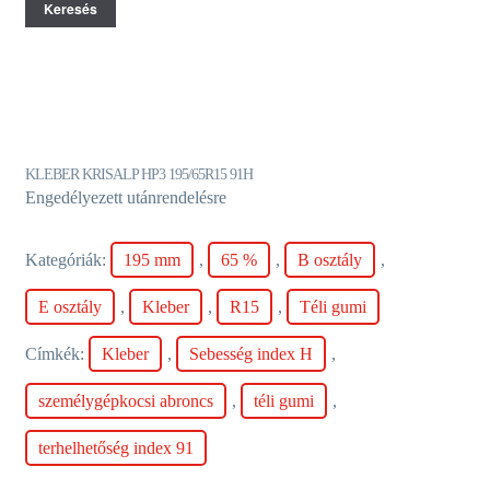
Keresés
KLEBER KRISALP HP3 195/65R15 91H
Engedélyezett utánrendelésre
Kategóriák:
195 mm
,
65 %
,
B osztály
,
E osztály
,
Kleber
,
R15
,
Téli gumi
Címkék:
Kleber
,
Sebesség index H
,
személygépkocsi abroncs
,
téli gumi
,
terhelhetőség index 91