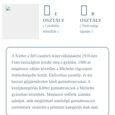
E
B
OSZTÁLY
OSZTÁLY
( Gördülési
( Nedvességi
ellenállás )
tapadás )
A Kleber a BFGoodrich leányvállalataként 1910-ben
Franciaországban kezdte meg a gyártást. 1980-as
tulajdonos váltást követően a Michelin cégcsoport
érdekeltségeibe került. Elsősorban személy- és kis
haszon gépjárművekre kínál gumiabroncsokat. A
középkategóriás Kléber gumiabroncsok a Michelin
gyáraiban készülnek. Mindazon sofőrök számára
ajánljuk, akik megbízható minőségű gumiabroncsot
szeretnének vásárolni a prémium kategóriás árak alatt.