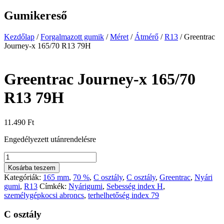
Gumikereső
Kezdőlap
/
Forgalmazott gumik
/
Méret
/
Átmérő
/
R13
/
Greentrac
Journey-x 165/70 R13 79H
Greentrac Journey-x 165/70
R13 79H
11.490
Ft
Engedélyezett utánrendelésre
Greentrac
Journey-
Kosárba teszem
x
Kategóriák:
165 mm
,
70 %
,
C osztály
,
C osztály
,
Greentrac
,
Nyári
165/70
gumi
,
R13
Címkék:
Nyárigumi
,
Sebesség index H
,
R13
személygépkocsi abroncs
,
terhelhetőség index 79
79H
mennyiség
C osztály