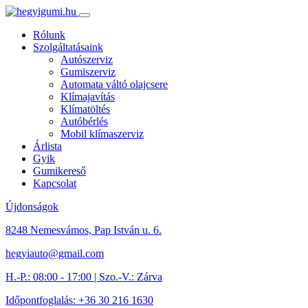
Rólunk
Szolgáltatásaink
Autószerviz
Gumiszerviz
Automata váltó olajcsere
Klímajavítás
Klímatöltés
Autóbérlés
Mobil klímaszerviz
Árlista
Gyik
Gumikereső
Kapcsolat
Újdonságok
8248 Nemesvámos, Pap István u. 6.
hegyiauto@gmail.com
H.-P.: 08:00 - 17:00 | Szo.-V.: Zárva
Időpontfoglalás: +36 30 216 1630