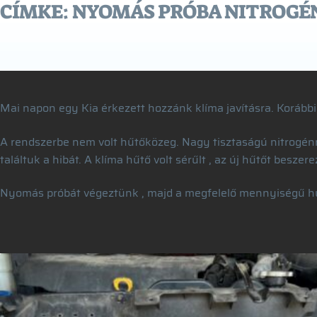
CÍMKE:
NYOMÁS PRÓBA NITROGÉ
Mai napon egy Kia érkezett hozzánk klíma javításra. Korábbi 
A rendszerbe nem volt hűtőközeg. Nagy tisztaságú nitrogén
találtuk a hibát. A klíma hűtő volt sérűlt , az új hűtőt besze
Nyomás próbát végeztünk , majd a megfelelő mennyiségű hűt