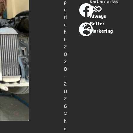
karbantartás
p
y
Always
ri
Better
g
Marketing
h
t
2
0
2
0
-
2
0
2
6
©
h
e