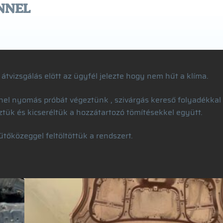
NNEL
átvizsgálás elött az ügyfél jelezte hogy nem hűt a klíma.
nel nyomás próbát végeztünk , szivárgás kereső folyadékkal
reztük és kicseréltük a hozzátartozó tömítésekkel együtt.
őközeggel feltöltöttük a rendszert.