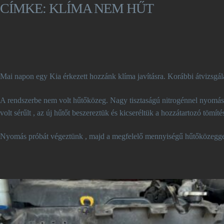
CÍMKE:
KLÍMA NEM HŰT
Mai napon egy Kia érkezett hozzánk klíma javításra. Korábbi átvizsgálá
A rendszerbe nem volt hűtőközeg. Nagy tisztaságú nitrogénnel nyomás p
volt sérűlt , az új hűtőt beszereztük és kicseréltük a hozzátartozó tömíté
Nyomás próbát végeztünk , majd a megfelelő mennyiségű hűtőközeggel f