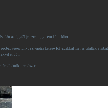
s elött az ügyfél jelezte hogy nem hűt a klíma.
róbát végeztünk , szivárgás kereső folyadékkal meg is találtuk a hibát
sekkel együtt.
eltöltöttük a rendszert.