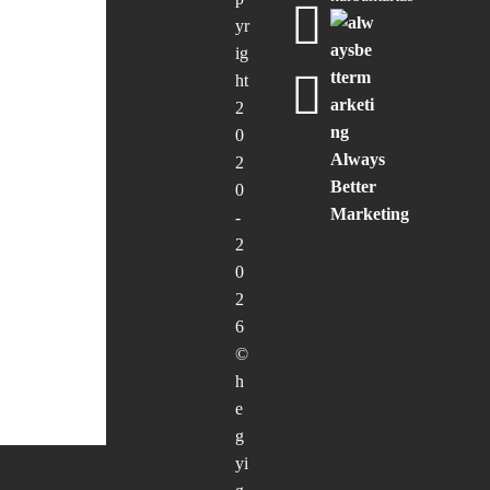
yr
ig
ht
2
0
Always
2
Better
0
Marketing
-
2
0
2
6
©
h
e
g
yi