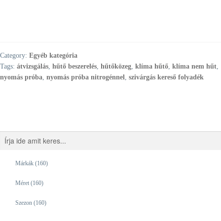
Category:
Egyéb kategória
Tags:
átvizsgálás
,
hűtő beszerelés
,
hűtőközeg
,
klíma hűtő
,
klíma nem hűt
,
nyomás próba
,
nyomás próba nitrogénnel
,
szivárgás kereső folyadék
Márkák
(160)
Méret
(160)
Szezon
(160)