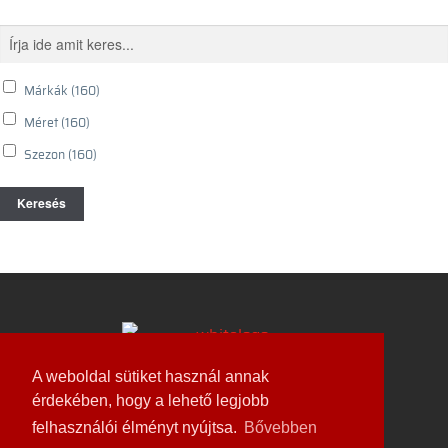
Márkák
(160)
Méret
(160)
Szezon
(160)
Keresés
A weboldal sütiket használ annak
érdekében, hogy a lehető legjobb
Weboldal készítés és karbantartás
felhasználói élményt nyújtsa.
Bővebben