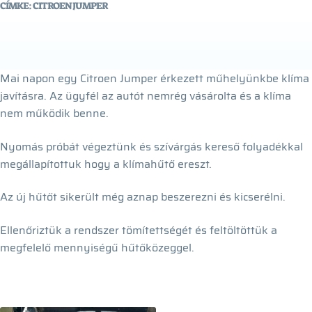
CÍMKE:
CITROEN JUMPER
Mai napon egy Citroen Jumper érkezett műhelyünkbe klíma
javításra. Az ügyfél az autót nemrég vásárolta és a klíma
nem működik benne.
Nyomás próbát végeztünk és szívárgás kereső folyadékkal
megállapítottuk hogy a klímahűtő ereszt.
Az új hűtőt sikerült még aznap beszerezni és kicserélni.
Ellenőriztük a rendszer tömítettségét és feltöltöttük a
megfelelő mennyiségű hűtőközeggel.